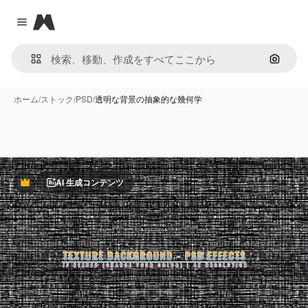
Magnific
Close menu
画像で
ホーム
/
ストック
/
PSD
/
透明な背景の抽象的な幾何学
AI 生成コンテンツ
Premium