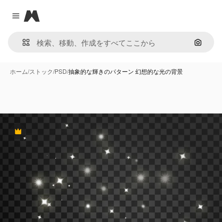
Magnific
Close menu
画像で
ホーム
/
ストック
/
PSD
/
抽象的な輝きのパターン 幻想的な光の背景
Premium