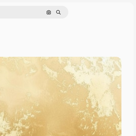
画像で検索
検索