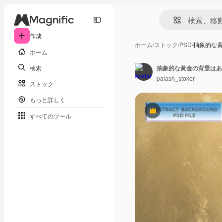
作成
ホーム
/
ストック
/
PSD
/
抽象的な
ホーム
検索
抽象的な黄金の背景はあ
palash_stoker
ストック
もっと詳しく
Premium
すべてのツール