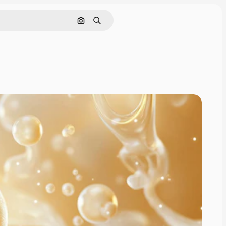
画像で検索
検索