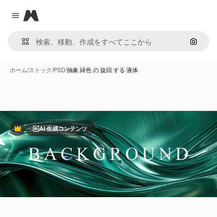
Magnific
Close menu
画像で
ホーム
/
ストック
/
PSD
/
抽象 緑色 の 旋回 する 液体
AI 生成コンテンツ
Premium