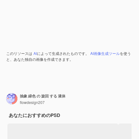
このリソースは
AI
によって生成されたものです。
AI画像生成ツール
を使う
と、あなた独自の画像を作成できます。
抽象 緑色 の 旋回 する 液体
flowdesign207
あなたにおすすめのPSD