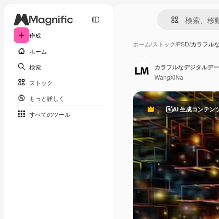
作成
ホーム
/
ストック
/
PSD
/
カラフル
ホーム
検索
WangXiNa
ストック
もっと詳しく
AI 生成コンテン
Premium
すべてのツール