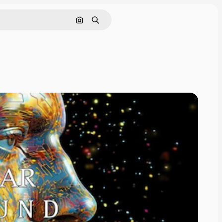
画像で検索
検索