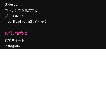
Slidesgo
コンテンツを販売する
プレスルーム
magnific.aiをお探しですか？
お問い合わせ
顧客サポート
Instagram
YouTube
LinkedIn
TikTok
Discord
X
Reddit
Copyright © 2010-
2026
Freepik Company S.L.U.
無断複写・転載を禁じま
す
.