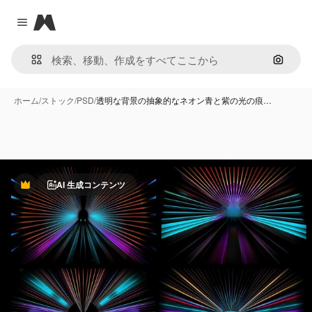
Magnific
Close menu
画像で
ホーム
/
ストック
/
PSD
/
透明な背景の抽象的なネオン青と紫の光の痕…
AI 生成コンテンツ
Premium