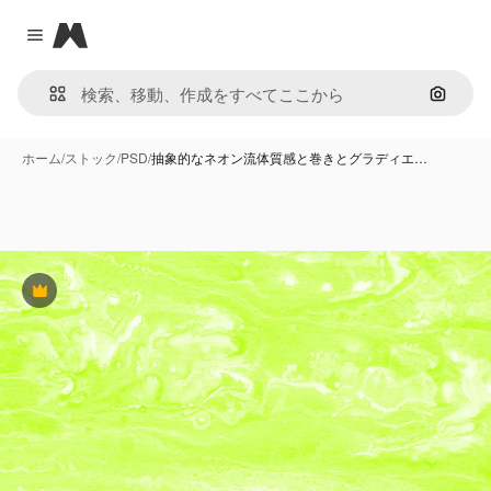
Magnific
Close menu
画像で
ホーム
/
ストック
/
PSD
/
抽象的なネオン流体質感と巻きとグラディエ…
Premium