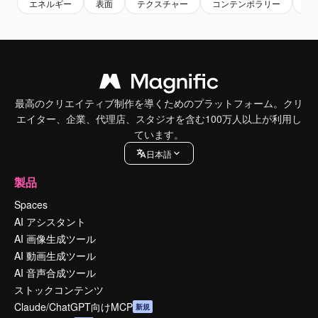
エネルギー
表面
テクスチャー
コンテンポラリー
現
最高のクリエイティブ制作を導くためのプラットフォーム。クリ
エイター、企業、代理店、スタジオを含む100万人以上が利用し
ています。
日本語
製品
Spaces
AI アシスタント
AI 画像生成ツール
AI 動画生成ツール
AI 音声合成ツール
ストックコンテンツ
Claude/ChatGPT向けMCP
新規