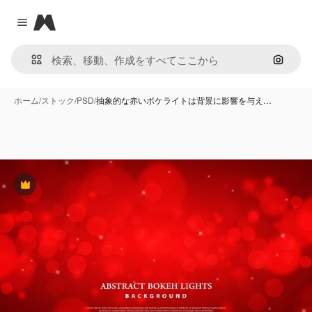
Magnific
Close menu
画像で
ホーム
/
ストック
/
PSD
/
抽象的な赤いボケライトは背景に影響を与え…
Premium