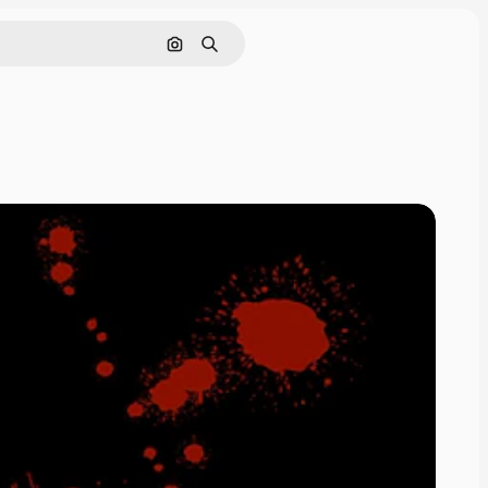
画像で検索
検索