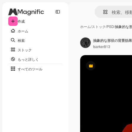
作成
ホーム
/
ストック
/
PSD
/
抽象的な
ホーム
検索
抽象的な形状の背景効果
tsarker813
ストック
もっと詳しく
Premium
すべてのツール