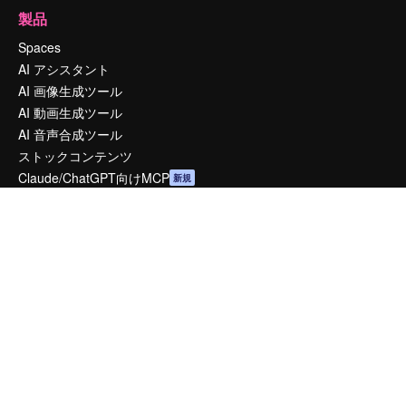
製品
Spaces
AI アシスタント
AI 画像生成ツール
AI 動画生成ツール
AI 音声合成ツール
ストックコンテンツ
Claude/ChatGPT向けMCP
新規
エージェント
新規
API
モバイルアプリ
すべてのMagnificツール
はじめに
Academy
ドキュメント
サポート
利用規約