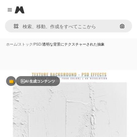
Magnific
Close menu
画像で
ホーム
/
ストック
/
PSD
/
透明な背景にテクスチャーされた抽象
AI 生成コンテンツ
Premium