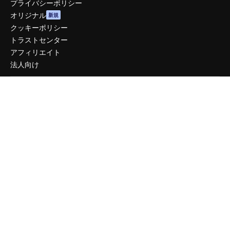
プライバシーポリシー
オリジナル
新規
クッキーポリシー
トラストセンター
アフィリエイト
法人向け
運営
料金
会社概要
Reviews
採用情報
検索トレンド
ブログ
イベント
Slidesgo
コンテンツを販売する
プレスルーム
magnific.aiをお探しですか？