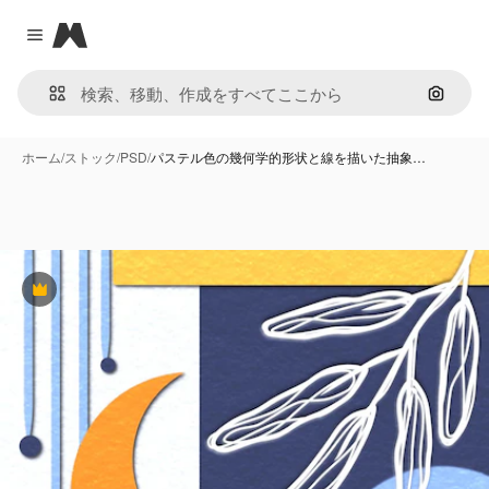
Magnific
Close menu
画像で
ホーム
/
ストック
/
PSD
/
パステル色の幾何学的形状と線を描いた抽象…
Premium