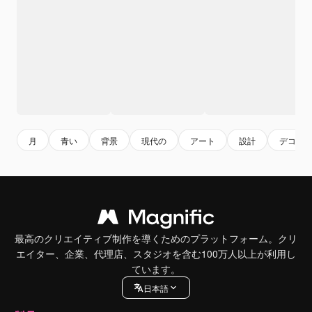
月
青い
背景
現代の
アート
設計
デコレ
最高のクリエイティブ制作を導くためのプラットフォーム。クリ
エイター、企業、代理店、スタジオを含む100万人以上が利用し
ています。
日本語