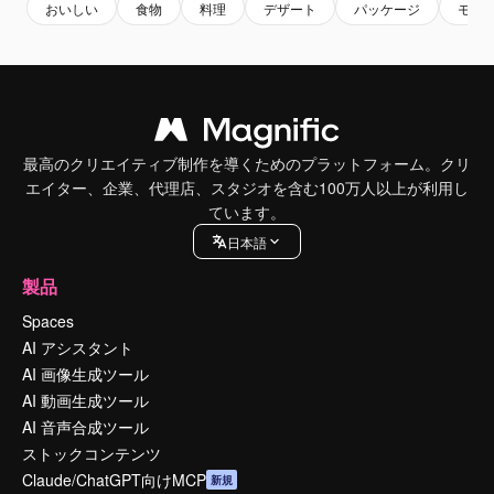
おいしい
食物
料理
デザート
パッケージ
モッ
最高のクリエイティブ制作を導くためのプラットフォーム。クリ
エイター、企業、代理店、スタジオを含む100万人以上が利用し
ています。
日本語
製品
Spaces
AI アシスタント
AI 画像生成ツール
AI 動画生成ツール
AI 音声合成ツール
ストックコンテンツ
Claude/ChatGPT向けMCP
新規