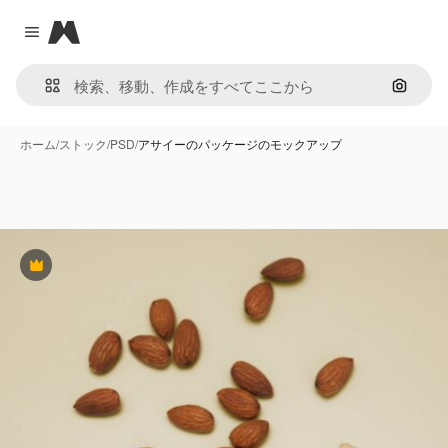
Magnific
Close menu
画像で
ホーム
/
ストック
/
PSD
/
アサイーのパッケージのモックアップ
Premium