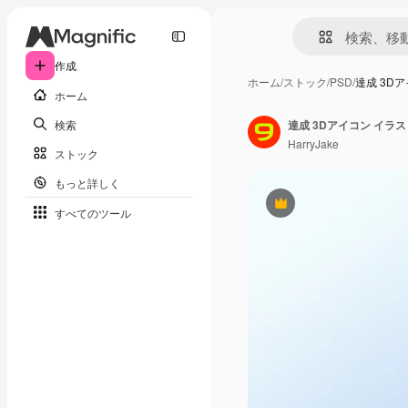
作成
ホーム
/
ストック
/
PSD
/
達成 3D
ホーム
検索
達成 3Dアイコン イラス
HarryJake
ストック
もっと詳しく
Premium
すべてのツール