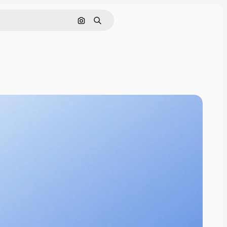
画像で検索
検索