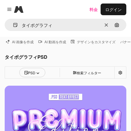
Magnific
料金
ログイン
Close menu
消去
画像で
AI 画像を作成
AI 動画を作成
デザインをカスタマイズ
バナー
タイポグラフィPSD
PSD
検索フィルター