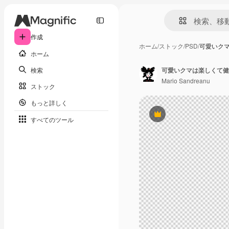
作成
ホーム
/
ストック
/
PSD
/
可愛いク
ホーム
検索
可愛いクマは楽しくて健
Mario Sandreanu
ストック
もっと詳しく
Premium
すべてのツール