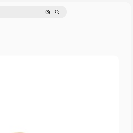
画像で検索
検索