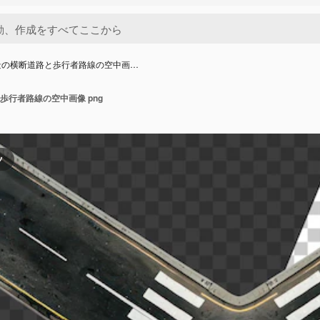
景の横断道路と歩行者路線の空中画…
歩行者路線の空中画像 png
ツ