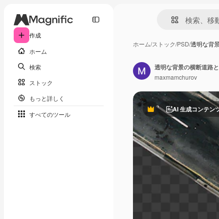
作成
ホーム
/
ストック
/
PSD
/
透明な背
ホーム
検索
透明な背景の横断道路と
maxmamchurov
ストック
もっと詳しく
AI 生成コンテン
Premium
すべてのツール