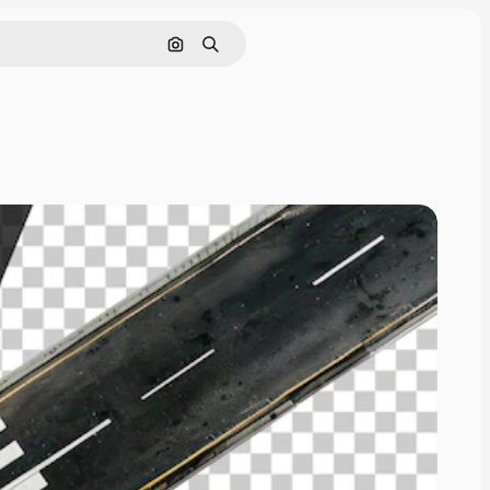
画像で検索
検索