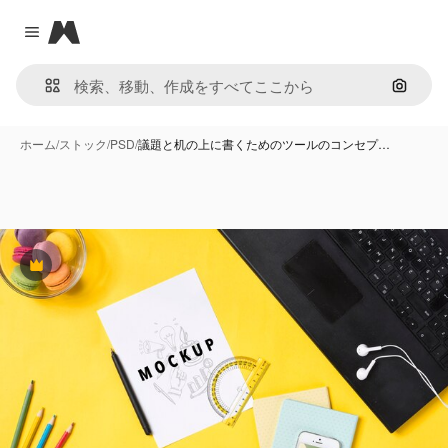
Magnific
Close menu
画像で
ホーム
/
ストック
/
PSD
/
議題と机の上に書くためのツールのコンセプ…
Premium