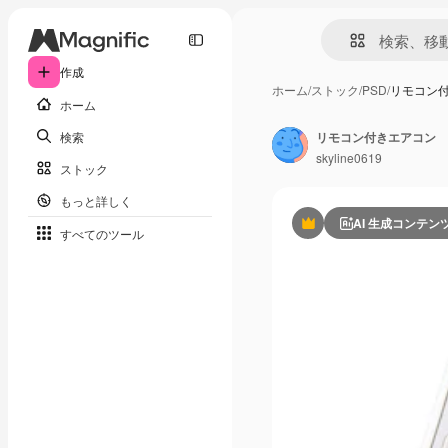
作成
ホーム
/
ストック
/
PSD
/
リモコン
ホーム
検索
リモコン付きエアコン
skyline0619
ストック
もっと詳しく
AI 生成コンテン
Premium
すべてのツール