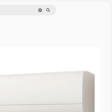
画像で検索
検索