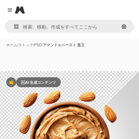
Magnific
Close menu
画像で
ホーム
/
ストック
/
PSD
/
アマンドルペースト 孤立
AI 生成コンテンツ
Premium