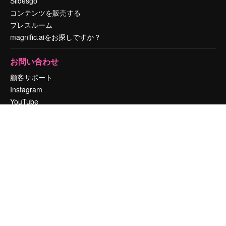
Slidesgo
コンテンツを販売する
プレスルーム
magnific.aiをお探しですか？
お問い合わせ
顧客サポート
Instagram
YouTube
LinkedIn
TikTok
Discord
X
Reddit
Copyright © 2010-
2026
Freepik Company S.L.U.
無断複写・転載を禁じま
す
.