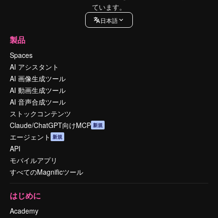
ています。
日本語
製品
Spaces
AI アシスタント
AI 画像生成ツール
AI 動画生成ツール
AI 音声合成ツール
ストックコンテンツ
Claude/ChatGPT向けMCP
新規
エージェント
新規
API
モバイルアプリ
すべてのMagnificツール
はじめに
Academy