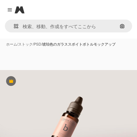
Magnific
Close menu
画像で
ホーム
/
ストック
/
PSD
/
琥珀色のガラススポイトボトルモックアップ
Premium