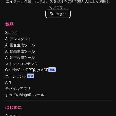
エイター、企業、代理店、スタジオを含む100万人以上が利用し
ています。
日本語
製品
Spaces
AI アシスタント
AI 画像生成ツール
AI 動画生成ツール
AI 音声合成ツール
ストックコンテンツ
Claude/ChatGPT向けMCP
新規
エージェント
新規
API
モバイルアプリ
すべてのMagnificツール
はじめに
Academy