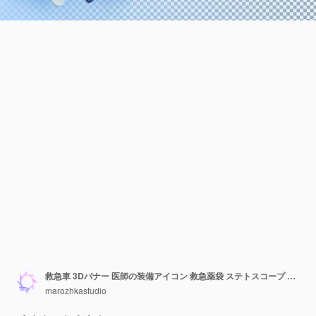
救急車 3Dバナー 医師の装備アイコン 救急薬袋 ステトスコープ 温度計 注射器 薬瓶 青い背景でレンダー 緊急医療コンセプト
marozhkastudio