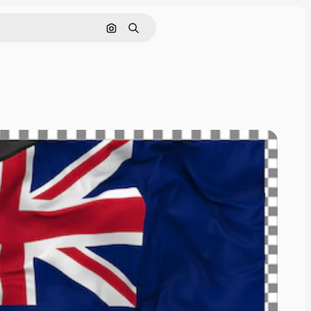
画像で検索
検索