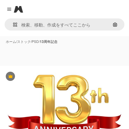
Magnific
Close menu
画像で
ホーム
/
ストック
/
PSD
/
13周年記念
Premium