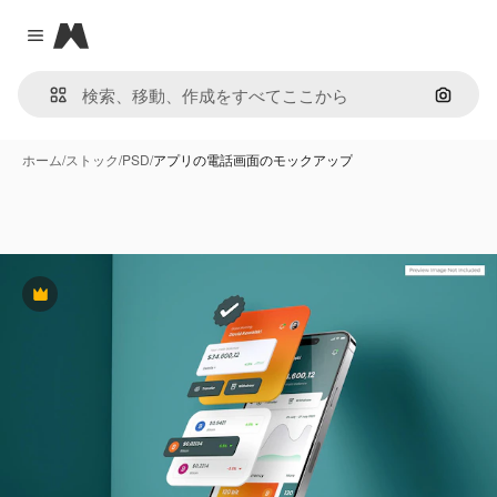
Magnific
Close menu
画像で
ホーム
/
ストック
/
PSD
/
アプリの電話画面のモックアップ
Premium