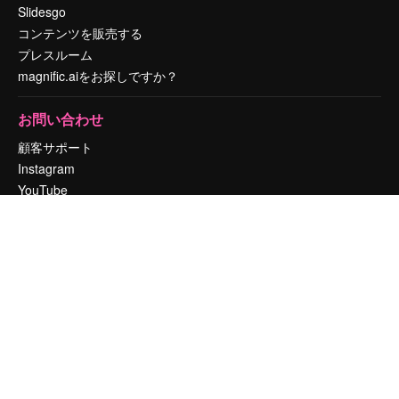
Slidesgo
コンテンツを販売する
プレスルーム
magnific.aiをお探しですか？
お問い合わせ
顧客サポート
Instagram
YouTube
LinkedIn
TikTok
Discord
X
Reddit
Copyright © 2010-
2026
Freepik Company S.L.U.
無断複写・転載を禁じま
す
.