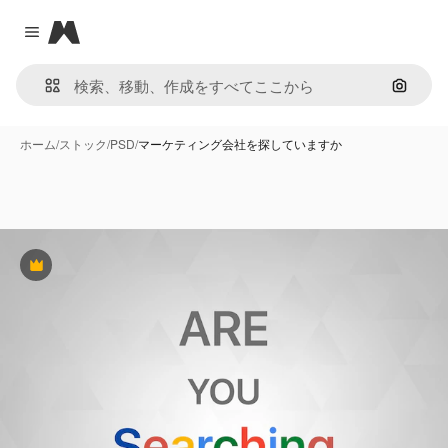
Magnific
Close menu
画像で
ホーム
/
ストック
/
PSD
/
マーケティング会社を探していますか
Premium