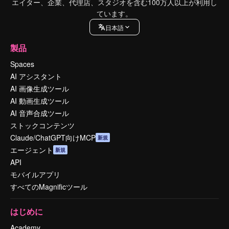
エイター、企業、代理店、スタジオを含む100万人以上が利用し
ています。
日本語
製品
Spaces
AI アシスタント
AI 画像生成ツール
AI 動画生成ツール
AI 音声合成ツール
ストックコンテンツ
Claude/ChatGPT向けMCP
新規
エージェント
新規
API
モバイルアプリ
すべてのMagnificツール
はじめに
Academy