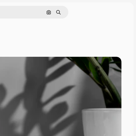
画像で検索
検索