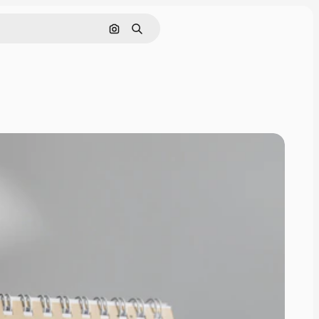
画像で検索
検索