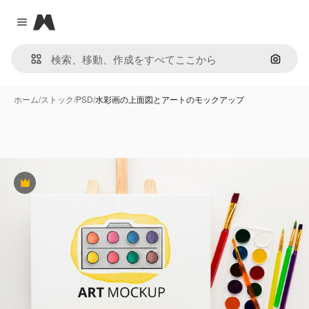
Magnific
Close menu
画像で
ホーム
/
ストック
/
PSD
/
水彩画の上面図とアートのモックアップ
Premium