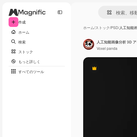
作成
ホーム
/
ストック
/
PSD
/
人工知能画
ホーム
検索
人工知能画像分析 3D 
Voxel panda
ストック
もっと詳しく
Premium
すべてのツール