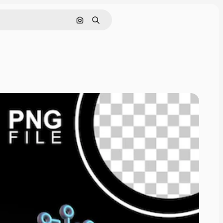
画像で検索
検索