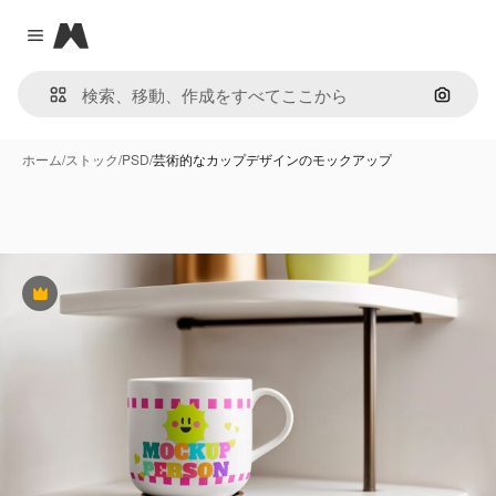
Magnific
Close menu
画像で
ホーム
/
ストック
/
PSD
/
芸術的なカップデザインのモックアップ
Premium