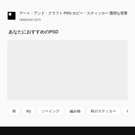
アート・アンド・クラフト PNG ホビー・スティッカー 透明な背景
rawpixel.com
あなたにおすすめのPSD
秋
diy
ソーイング
編み物
秋のステッカー
セッ