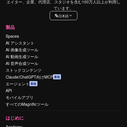
エイター、企業、代理店、スタジオを含む100万人以上が利用し
ています。
日本語
製品
Spaces
AI アシスタント
AI 画像生成ツール
AI 動画生成ツール
AI 音声合成ツール
ストックコンテンツ
Claude/ChatGPT向けMCP
新規
エージェント
新規
API
モバイルアプリ
すべてのMagnificツール
はじめに
Academy