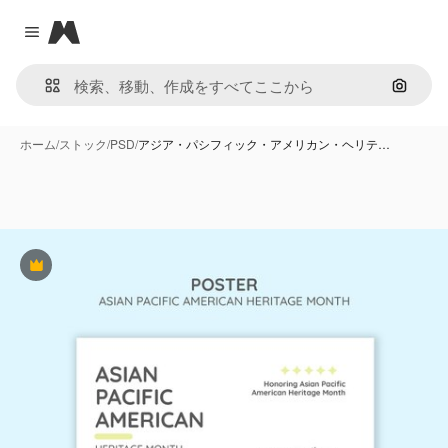
Magnific
Close menu
画像で
ホーム
/
ストック
/
PSD
/
アジア・パシフィック・アメリカン・ヘリテ…
Premium