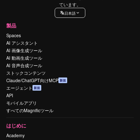
ています。
日本語
製品
Spaces
AI アシスタント
AI 画像生成ツール
AI 動画生成ツール
AI 音声合成ツール
ストックコンテンツ
Claude/ChatGPT向けMCP
新規
エージェント
新規
API
モバイルアプリ
すべてのMagnificツール
はじめに
Academy