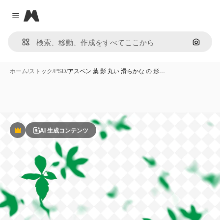
Magnific
Close menu
画像で
ホーム
/
ストック
/
PSD
/
アスペン 葉 影 丸い 滑らかな の 形…
AI 生成コンテンツ
Premium