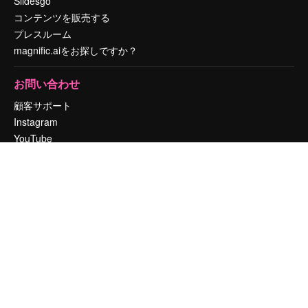
Slidesgo
コンテンツを販売する
プレスルーム
magnific.aiをお探しですか？
お問い合わせ
顧客サポート
Instagram
YouTube
LinkedIn
TikTok
Discord
X
Reddit
Copyright © 2010-
2026
Freepik Company S.L.U.
無断複写・転載を禁じま
す
.