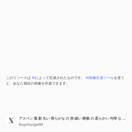
このリソースは
AI
によって生成されたものです。
AI画像生成ツール
を使う
と、あなた独自の画像を作成できます。
アスペン 葉 影 丸い 滑らかな の 形 細い 静脈 の 柔らかい 均等 な 影 が 感じ られ ます
thuynhungle99