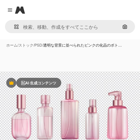
Magnific
Close menu
画像で
ホーム
/
ストック
/
PSD
/
透明な背景に並べられたピンクの化品のボト…
AI 生成コンテンツ
Premium