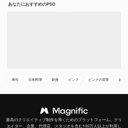
あなたにおすすめのPSD
寿司
日本料理
刺身
ピンク
ピンクの背景
おい
最高のクリエイティブ制作を導くためのプラットフォーム。クリ
エイター、企業、代理店、スタジオを含む100万人以上が利用し