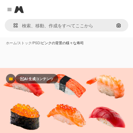
Magnific
Close menu
画像で
ホーム
/
ストック
/
PSD
/
ピンクの背景の様々な寿司
AI 生成コンテンツ
Premium