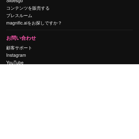
Slidesgo
コンテンツを販売する
プレスルーム
magnific.aiをお探しですか？
お問い合わせ
顧客サポート
Instagram
YouTube
LinkedIn
TikTok
Discord
X
Reddit
Copyright © 2010-
2026
Freepik Company S.L.U.
無断複写・転載を禁じま
す
.