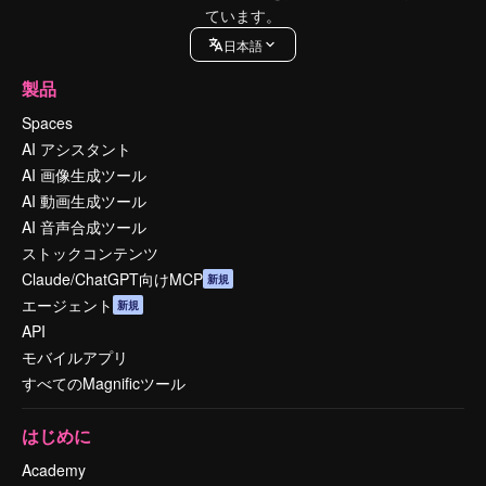
ています。
日本語
製品
Spaces
AI アシスタント
AI 画像生成ツール
AI 動画生成ツール
AI 音声合成ツール
ストックコンテンツ
Claude/ChatGPT向けMCP
新規
エージェント
新規
API
モバイルアプリ
すべてのMagnificツール
はじめに
Academy