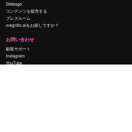
Slidesgo
コンテンツを販売する
プレスルーム
magnific.aiをお探しですか？
お問い合わせ
顧客サポート
Instagram
YouTube
LinkedIn
TikTok
Discord
X
Reddit
Copyright © 2010-
2026
Freepik Company S.L.U.
無断複写・転載を禁じま
す
.