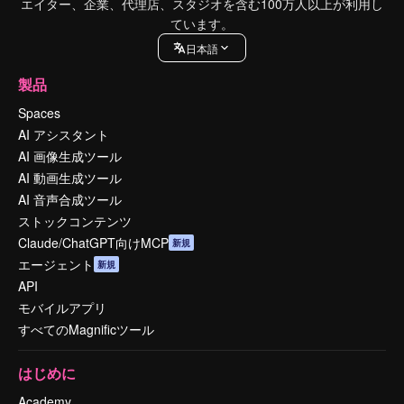
エイター、企業、代理店、スタジオを含む100万人以上が利用し
ています。
日本語
製品
Spaces
AI アシスタント
AI 画像生成ツール
AI 動画生成ツール
AI 音声合成ツール
ストックコンテンツ
Claude/ChatGPT向けMCP
新規
エージェント
新規
API
モバイルアプリ
すべてのMagnificツール
はじめに
Academy