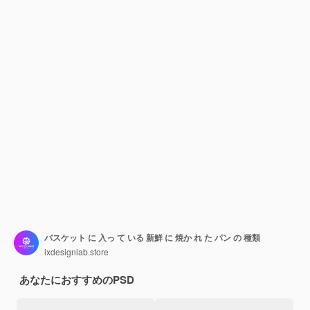
バスケット に 入っ て いる 新鮮 に 焼か れ た パン の 種類
ixdesignlab.store
あなたにおすすめのPSD