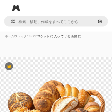
Magnific
Close menu
画像で
ホーム
/
ストック
/
PSD
/
バスケット に 入っ て いる 新鮮 に…
Premium