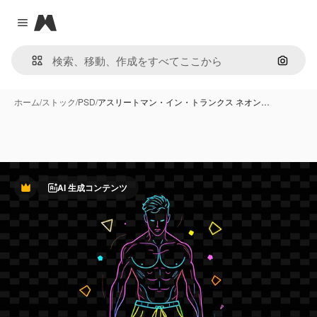
Magnific
Close menu
画像で
ホーム
/
ストック
/
PSD
/
アスリートマン・イン・トランクス ネオン…
AI 生成コンテンツ
Premium