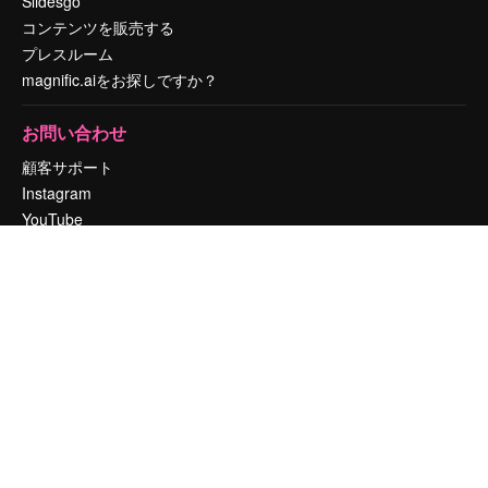
Slidesgo
コンテンツを販売する
プレスルーム
magnific.aiをお探しですか？
お問い合わせ
顧客サポート
Instagram
YouTube
LinkedIn
TikTok
Discord
X
Reddit
Copyright © 2010-
2026
Freepik Company S.L.U.
無断複写・転載を禁じま
す
.