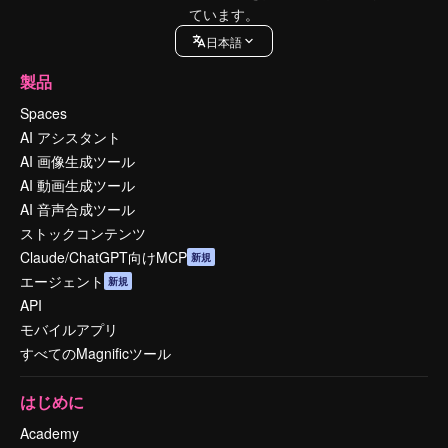
ています。
日本語
製品
Spaces
AI アシスタント
AI 画像生成ツール
AI 動画生成ツール
AI 音声合成ツール
ストックコンテンツ
Claude/ChatGPT向けMCP
新規
エージェント
新規
API
モバイルアプリ
すべてのMagnificツール
はじめに
Academy