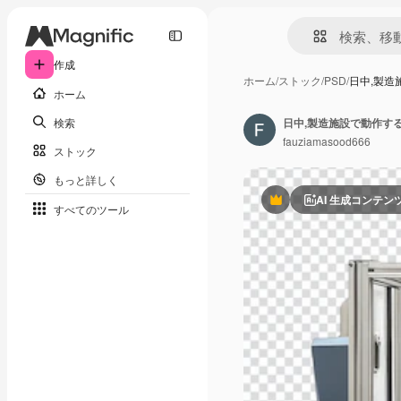
作成
ホーム
/
ストック
/
PSD
/
日中,製造
ホーム
検索
日中,製造施設で動作す
fauziamasood666
ストック
もっと詳しく
AI 生成コンテン
Premium
すべてのツール