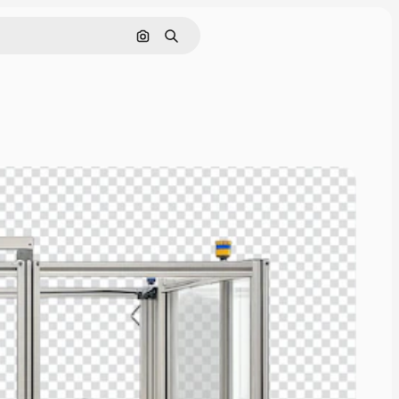
画像で検索
検索