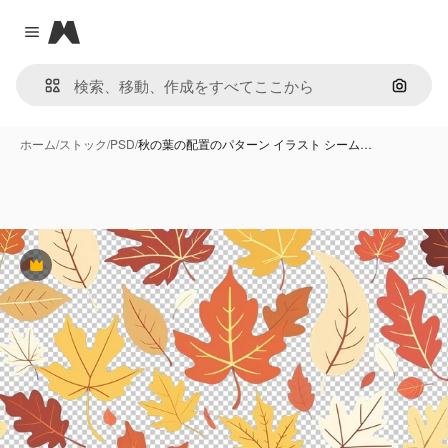
Magnific
Close menu
画像で
ホーム
/
ストック
/
PSD
/
秋の葉の配置のパターン イラスト シーム…
Premium