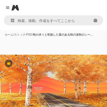
Magnific
Close menu
画像で
ホーム
/
ストック
/
PSD
/
秋の木々と乾燥した葉のある秋の道秋のシー…
Premium