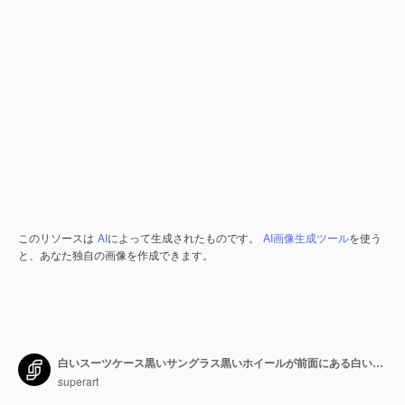
このリソースは
AI
によって生成されたものです。
AI画像生成ツール
を使う
と、あなた独自の画像を作成できます。
白いスーツケース黒いサングラス黒いホイールが前面にある白い帽子を備えた白い壁に展示された素晴らしい豪華な荷物と旅行セット
superart