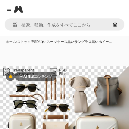
Magnific
Close menu
画像で
ホーム
/
ストック
/
PSD
/
白いスーツケース黒いサングラス黒いホイー…
AI 生成コンテンツ
Premium