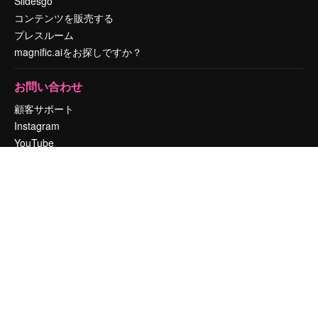
Slidesgo
コンテンツを販売する
プレスルーム
magnific.aiをお探しですか？
お問い合わせ
顧客サポート
Instagram
YouTube
LinkedIn
TikTok
Discord
X
Reddit
Copyright © 2010-
2026
Freepik Company S.L.U.
無断複写・転載を禁じま
す
.