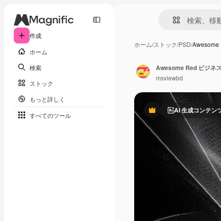
作成
ホーム
/
ストック
/
PSD
/
Awesom
ホーム
検索
Awesome Red ビ
msviewbd
ストック
もっと詳しく
AI 生成コンテン
Premium
すべてのツール