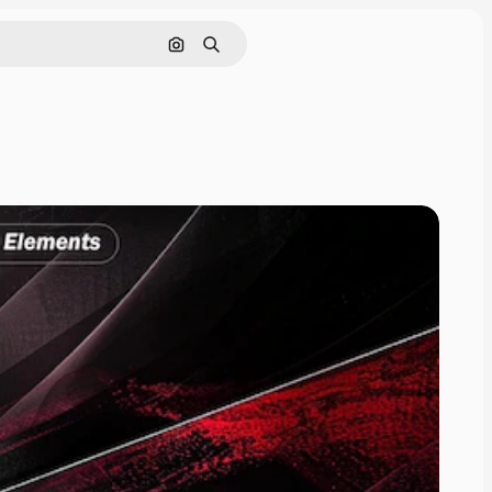
画像で検索
検索