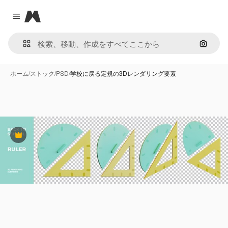
Magnific
Close menu
画像で
ホーム
/
ストック
/
PSD
/
学校に戻る定規の3Dレンダリング要素
Premium