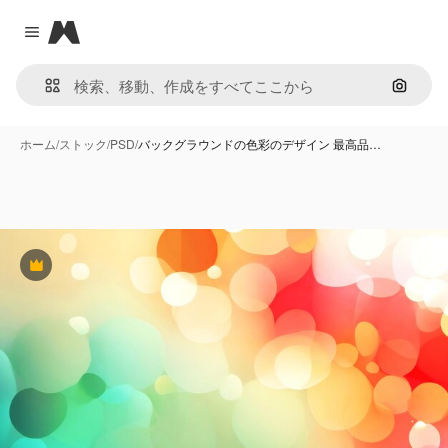
Magnific
Close menu
画像で
ホーム
/
ストック
/
PSD
/
バックグラウンドの色彩のデザイン 最高品…
Premium