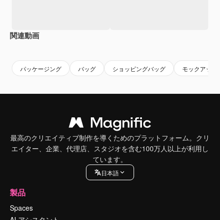
関連動画
Premium
Premium
AIによって生成されました。
Premium
Premium
パッケージング
バッグ
ショッピングバッグ
モックアップ
最高のクリエイティブ制作を導くためのプラットフォーム。クリ
エイター、企業、代理店、スタジオを含む100万人以上が利用し
ています。
日本語
製品
Spaces
AI アシスタント