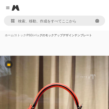
Magnific
Close menu
画像で
ホーム
/
ストック
/
PSD
/
バッグのモックアップデザインテンプレート
Premium