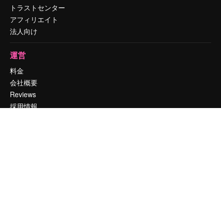
トラストセンター
アフィリエイト
法人向け
運営
料金
会社概要
Reviews
採用情報
検索トレンド
ブログ
イベント
Slidesgo
コンテンツを販売する
プレスルーム
magnific.aiをお探しですか？
お問い合わせ