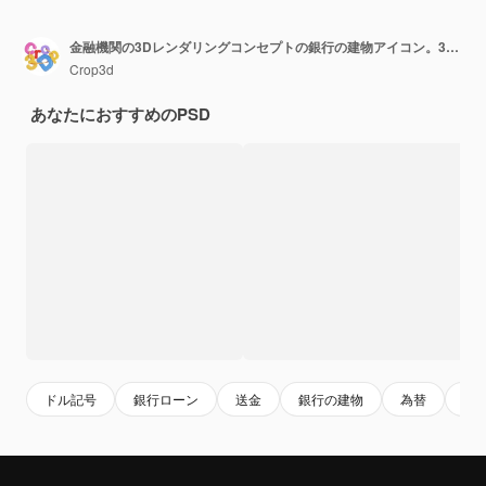
金融機関の3Dレンダリングコンセプトの銀行の建物アイコン。3Dの通貨両替所の建物アイコン
Crop3d
あなたにおすすめのPSD
ドル記号
銀行ローン
送金
銀行の建物
為替
経