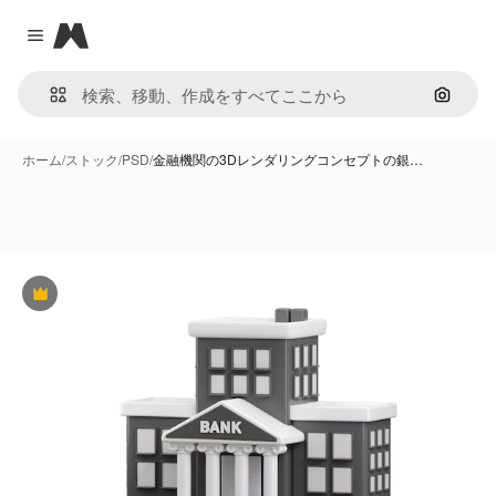
Magnific
Close menu
画像で
ホーム
/
ストック
/
PSD
/
金融機関の3Dレンダリングコンセプトの銀…
Premium