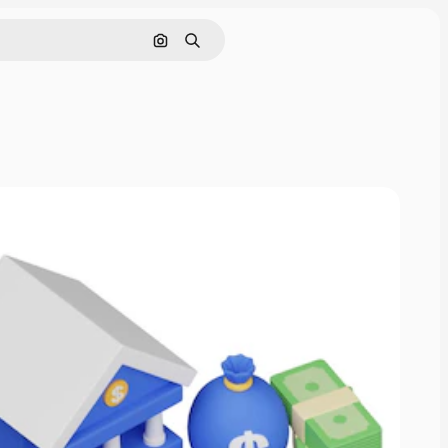
画像で検索
検索