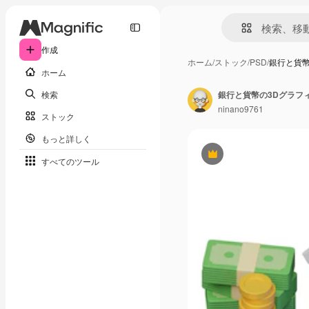
作成
ホーム
/
ストック
/
PSD
/
銀行と貨幣
ホーム
検索
銀行と貨幣の3Dグラフ
ninano9761
ストック
もっと詳しく
Premium
すべてのツール