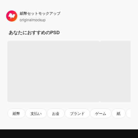
紙幣セットモックアップ
originalmockup
あなたにおすすめのPSD
紙幣
支払い
お金
ブランド
ゲーム
紙
mon