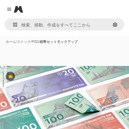
Magnific
Close menu
画像で
ホーム
/
ストック
/
PSD
/
紙幣セットモックアップ
Premium