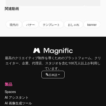
関連動画
Premium
Premium
現代の
バナー
テンプレート
おしゃれ
banner
最高のクリエイティブ制作を導くためのプラットフォーム。クリ
エイター、企業、代理店、スタジオを含む100万人以上が利用し
ています。
日本語
製品
Spaces
AI アシスタント
AI 画像生成ツール