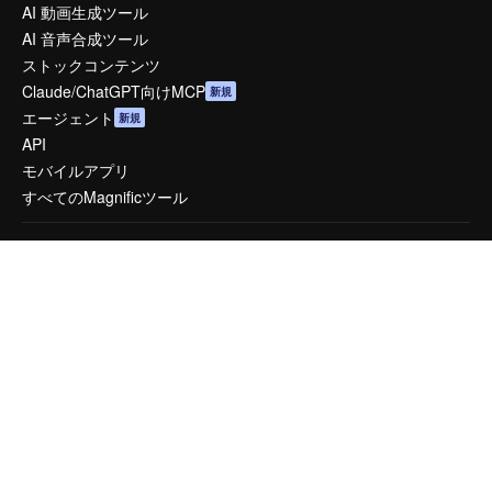
AI 動画生成ツール
AI 音声合成ツール
ストックコンテンツ
Claude/ChatGPT向けMCP
新規
エージェント
新規
API
モバイルアプリ
すべてのMagnificツール
はじめに
Academy
ドキュメント
サポート
利用規約
プライバシーポリシー
オリジナル
新規
クッキーポリシー
トラストセンター