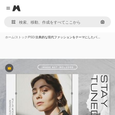
Magnific
Close menu
画像で
ホーム
/
ストック
/
PSD
/
古典的な現代ファッションをテーマにしたバ…
Premium